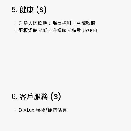
5. 健康 (S)
升級人因照明：場景控制，台灣軟體
平板燈眩光低，升級眩光指數 UGR16
6. 客戶服務 (S)
DIALux 模擬/節電估算