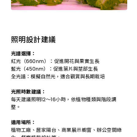
照明設計建議
光譜選擇：
紅光（660nm）：促進開花與果實生長
藍光（450nm）：促進葉片與莖部生長
全光譜：模擬自然光，適合觀賞與長期栽培
光照時數建議：
每天建議照明12～16小時，依植物種類與階段調
整。
適用場所：
植物工廠、居家陽台、商業展示櫥窗、辦公空間綠