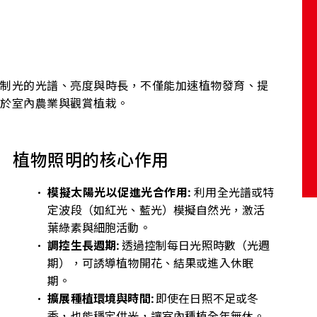
控制光的光譜、亮度與時長，不僅能加速植物發育、提
用於室內農業與觀賞植栽。
植物照明的核心作用
模擬太陽光以促進光合作用:
利用全光譜或特
定波段（如紅光、藍光）模擬自然光，激活
葉綠素與細胞活動。
調控生長週期:
透過控制每日光照時數（光週
期），可誘導植物開花、結果或進入休眠
期。
擴展種植環境與時間:
即使在日照不足或冬
季，也能穩定供光，讓室內種植全年無休。