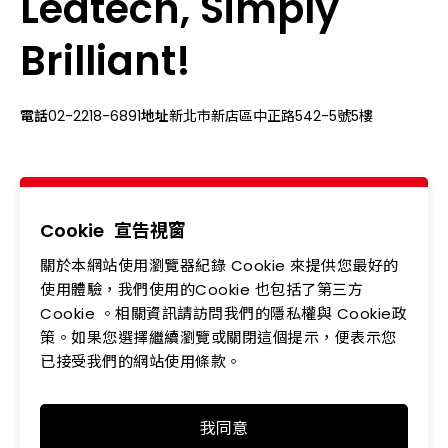
Ledtech, Simply
Brilliant!
電話
02-2218-6891
地址
新北市新店區中正路542-5號5樓
關於我們
最新消息
產品專區
應用領域
Cookie
宣告視窗
關於本網站使用瀏覽器紀錄 Cookie 來提供您最好的
投資人專區
企業永續
使用體驗，我們使用的Cookie 也包括了第三方
會員中心
聯絡我們
Cookie 。相關資訊請訪問我們的隱私權與 Cookie政
策。如果您選擇繼續瀏覽或關閉這個提示，便表示您
人力資源
隱私權政策
已接受我們的網站使用條款。
我同意