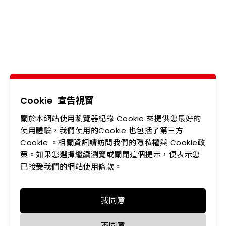
Brilliant!
電話
02-2218-6891
地址
新北市新店區中正路542-5號5樓
關於我們
最新消息
產品專區
應用領域
Cookie
宣告視窗
關於本網站使用瀏覽器紀錄 Cookie 來提供您最好的
投資人專區
企業永續
使用體驗，我們使用的Cookie 也包括了第三方
會員中心
聯絡我們
Cookie 。相關資訊請訪問我們的隱私權與 Cookie政
策。如果您選擇繼續瀏覽或關閉這個提示，便表示您
人力資源
隱私權政策
已接受我們的網站使用條款。
我同意
不同意