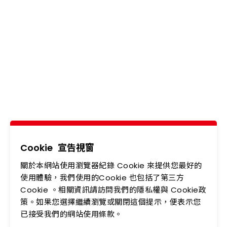
Ledtech, Simply
Brilliant!
電話
02-2218-6891
地址
新北市新店區中正路542-5號5樓
關於我們
最新消息
產品專區
應用領域
Cookie
宣告視窗
關於本網站使用瀏覽器紀錄 Cookie 來提供您最好的
投資人專區
企業永續
使用體驗，我們使用的Cookie 也包括了第三方
Cookie 。相關資訊請訪問我們的隱私權與 Cookie政
會員中心
聯絡我們
策。如果您選擇繼續瀏覽或關閉這個提示，便表示您
人力資源
隱私權政策
已接受我們的網站使用條款。