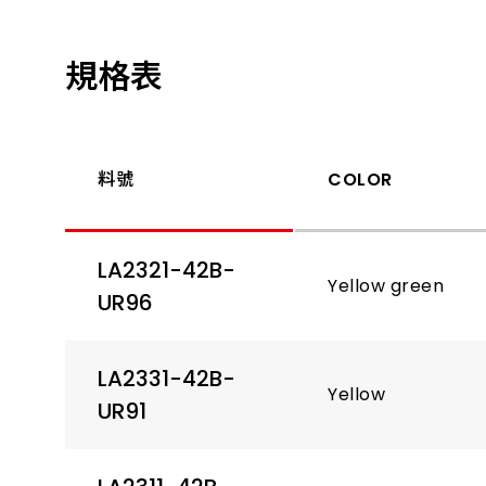
規格表
料號
COLOR
LA2321-42B-
Yellow green
UR96
LA2331-42B-
Yellow
UR91