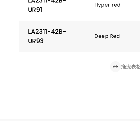
LA2311-42B-
Hyper red
UR91
LA2311-42B-
Deep Red
UR93
拖曳表