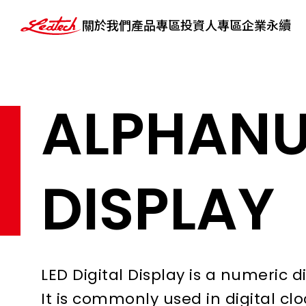
ledtech
關於我們
產品專區
投資人專區
企業永續
ALPHANU
DISPLAY
LED Digital Display is a numeric
It is commonly used in digital cl