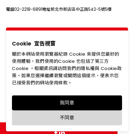
電話
02-2218-6891
地址
新北市新店區中正路542-5號5樓
關於我們
最新消息
產品專區
應用領域
Cookie
宣告視窗
關於本網站使用瀏覽器紀錄 Cookie 來提供您最好的
投資人專區
企業永續
使用體驗，我們使用的Cookie 也包括了第三方
Cookie 。相關資訊請訪問我們的隱私權與 Cookie政
會員中心
聯絡我們
策。如果您選擇繼續瀏覽或關閉這個提示，便表示您
人力資源
隱私權政策
已接受我們的網站使用條款。
我同意
Copyright © LEDTECH. All rights reserved. Designed by
不同意
WDD