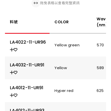
拖曳表格以查看完整資訊
Wavel
料號
COLOR
(nm)
LA4022-11-UR96
Yellow green
570
LA4032-11-UR91
Yellow
589
LA4012-11-UR91
Hyper red
625
LA4012-11-UR93