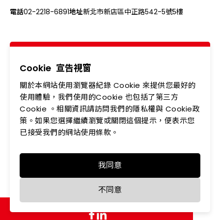
電話
02-2218-6891
地址
新北市新店區中正路542-5號5樓
關於我們
最新消息
產品專區
應用領域
Cookie
宣告視窗
關於本網站使用瀏覽器紀錄 Cookie 來提供您最好的
投資人專區
企業永續
使用體驗，我們使用的Cookie 也包括了第三方
Cookie 。相關資訊請訪問我們的隱私權與 Cookie政
會員中心
聯絡我們
策。如果您選擇繼續瀏覽或關閉這個提示，便表示您
人力資源
隱私權政策
已接受我們的網站使用條款。
我同意
Copyright © LEDTECH. All rights reserved. Designed by
不同意
WDD