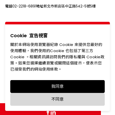
電話
02-2218-6891
地址
新北市新店區中正路542-5號5樓
關於我們
最新消息
產品專區
應用領域
Cookie
宣告視窗
關於本網站使用瀏覽器紀錄 Cookie 來提供您最好的
投資人專區
企業永續
使用體驗，我們使用的Cookie 也包括了第三方
Cookie 。相關資訊請訪問我們的隱私權與 Cookie政
會員中心
聯絡我們
策。如果您選擇繼續瀏覽或關閉這個提示，便表示您
人力資源
隱私權政策
已接受我們的網站使用條款。
我同意
Copyright © LEDTECH. All rights reserved. Designed by
不同意
WDD