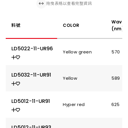
拖曳表格以查看完整資訊
Wavel
料號
COLOR
(nm)
LD5022-11-UR96
Yellow green
570
LD5032-11-UR91
Yellow
589
LD5012-11-UR91
Hyper red
625
LD5012-11-UR93