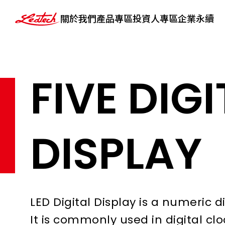
ledtech
關於我們
產品專區
投資人專區
企業永續
FIVE DIGI
DISPLAY
LED Digital Display is a numeric
It is commonly used in digital cl