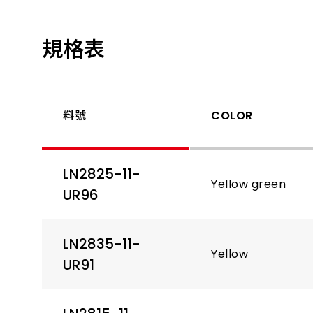
規格表
料號
COLOR
LN2825-11-
Yellow green
UR96
LN2835-11-
Yellow
UR91