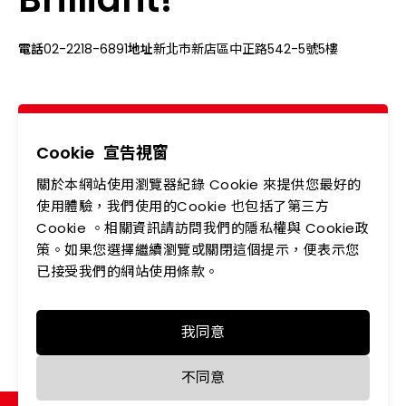
電話
02-2218-6891
地址
新北市新店區中正路542-5號5樓
關於我們
最新消息
產品專區
應用領域
Cookie
宣告視窗
關於本網站使用瀏覽器紀錄 Cookie 來提供您最好的
投資人專區
企業永續
使用體驗，我們使用的Cookie 也包括了第三方
Cookie 。相關資訊請訪問我們的隱私權與 Cookie政
會員中心
聯絡我們
策。如果您選擇繼續瀏覽或關閉這個提示，便表示您
人力資源
隱私權政策
已接受我們的網站使用條款。
我同意
Copyright © LEDTECH. All rights reserved. Designed by
不同意
WDD