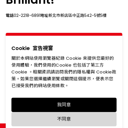
電話
02-2218-6891
地址
新北市新店區中正路542-5號5樓
關於我們
最新消息
產品專區
應用領域
Cookie
宣告視窗
關於本網站使用瀏覽器紀錄 Cookie 來提供您最好的
投資人專區
企業永續
使用體驗，我們使用的Cookie 也包括了第三方
Cookie 。相關資訊請訪問我們的隱私權與 Cookie政
會員中心
聯絡我們
策。如果您選擇繼續瀏覽或關閉這個提示，便表示您
人力資源
隱私權政策
已接受我們的網站使用條款。
我同意
Copyright © LEDTECH. All rights reserved. Designed by
不同意
WDD