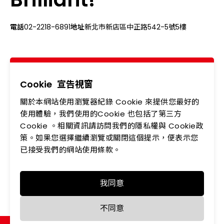
電話
02-2218-6891
地址
新北市新店區中正路542-5號5樓
關於我們
最新消息
產品專區
應用領域
Cookie
宣告視窗
關於本網站使用瀏覽器紀錄 Cookie 來提供您最好的
投資人專區
企業永續
使用體驗，我們使用的Cookie 也包括了第三方
Cookie 。相關資訊請訪問我們的隱私權與 Cookie政
會員中心
聯絡我們
策。如果您選擇繼續瀏覽或關閉這個提示，便表示您
人力資源
隱私權政策
已接受我們的網站使用條款。
我同意
Copyright © LEDTECH. All rights reserved. Designed by
不同意
WDD