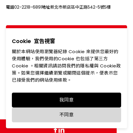
電話
02-2218-6891
地址
新北市新店區中正路542-5號5樓
關於我們
最新消息
產品專區
應用領域
Cookie
宣告視窗
關於本網站使用瀏覽器紀錄 Cookie 來提供您最好的
投資人專區
企業永續
使用體驗，我們使用的Cookie 也包括了第三方
Cookie 。相關資訊請訪問我們的隱私權與 Cookie政
會員中心
聯絡我們
策。如果您選擇繼續瀏覽或關閉這個提示，便表示您
人力資源
隱私權政策
已接受我們的網站使用條款。
我同意
Copyright © LEDTECH. All rights reserved. Designed by
不同意
WDD