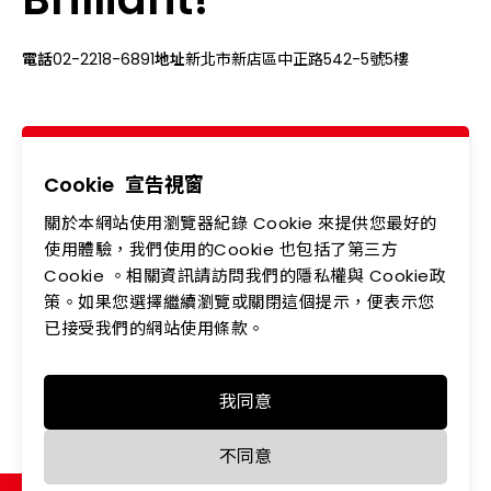
電話
02-2218-6891
地址
新北市新店區中正路542-5號5樓
關於我們
最新消息
產品專區
應用領域
Cookie
宣告視窗
關於本網站使用瀏覽器紀錄 Cookie 來提供您最好的
投資人專區
企業永續
使用體驗，我們使用的Cookie 也包括了第三方
Cookie 。相關資訊請訪問我們的隱私權與 Cookie政
會員中心
聯絡我們
策。如果您選擇繼續瀏覽或關閉這個提示，便表示您
人力資源
隱私權政策
已接受我們的網站使用條款。
我同意
Copyright © LEDTECH. All rights reserved. Designed by
不同意
WDD