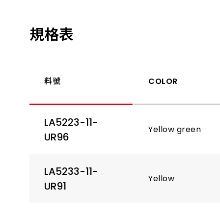
規格表
料號
COLOR
LA5223-11-
Yellow green
UR96
LA5233-11-
Yellow
UR91