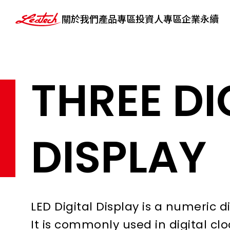
ledtech
關於我們
產品專區
投資人專區
企業永續
THREE DI
DISPLAY
LED Digital Display is a numeric
It is commonly used in digital cl