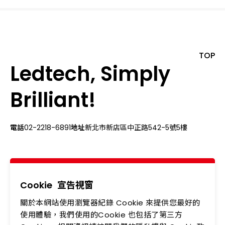
TOP
Ledtech, Simply
Brilliant!
電話
02-2218-6891
地址
新北市新店區中正路542-5號5樓
關於我們
最新消息
產品專區
應用領域
Cookie
宣告視窗
關於本網站使用瀏覽器紀錄 Cookie 來提供您最好的
投資人專區
企業永續
使用體驗，我們使用的Cookie 也包括了第三方