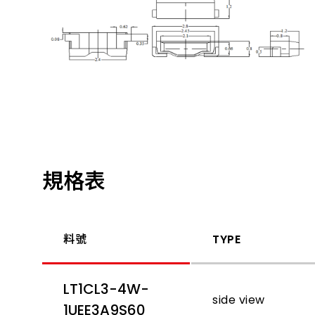
規格表
料號
TYPE
LT1CL3-4W-
side view
1UEE3A9S60