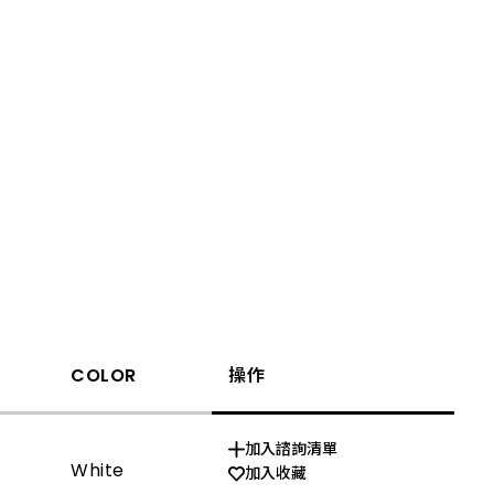
COLOR
操作
Waveleng(nm)/CIE
加入諮詢清單
White
X=0.18 Y=0.18
加入收藏