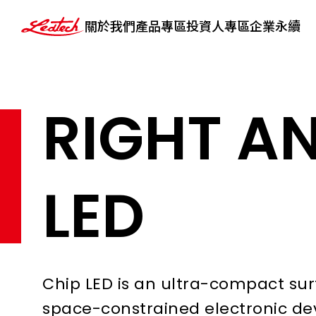
ledtech
關於我們
產品專區
投資人專區
企業永續
RIGHT A
LED
Chip LED is an ultra-compact sur
space-constrained electronic de