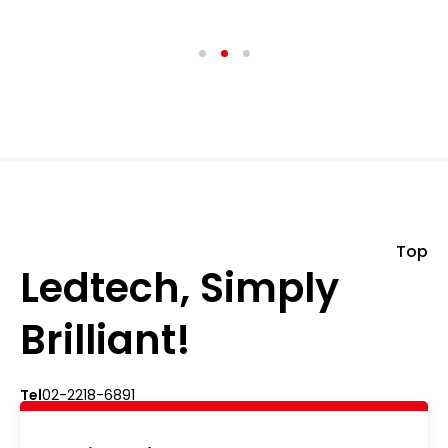
Top
Ledtech, Simply
Brilliant!
Tel
02-2218-6891
Add
5F., No.542-5, Zhongzheng Rd., Xindian Dist.,
New Taipei City