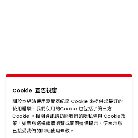
Ledtech, Simply
Brilliant!
電話
02-2218-6891
地址
新北市新店區中正路542-5號5樓
關於我們
最新消息
產品專區
應用領域
Cookie
宣告視窗
關於本網站使用瀏覽器紀錄 Cookie 來提供您最好的
投資人專區
企業永續
使用體驗，我們使用的Cookie 也包括了第三方
Cookie 。相關資訊請訪問我們的隱私權與 Cookie政
會員中心
聯絡我們
策。如果您選擇繼續瀏覽或關閉這個提示，便表示您
人力資源
隱私權政策
已接受我們的網站使用條款。