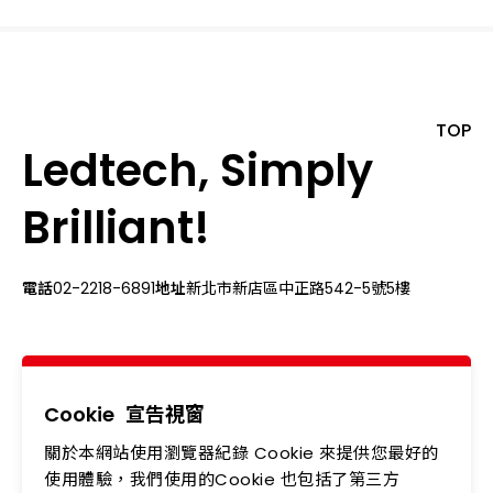
TOP
Ledtech, Simply
Brilliant!
電話
02-2218-6891
地址
新北市新店區中正路542-5號5樓
關於我們
最新消息
產品專區
應用領域
Cookie
宣告視窗
關於本網站使用瀏覽器紀錄 Cookie 來提供您最好的
投資人專區
企業永續
使用體驗，我們使用的Cookie 也包括了第三方