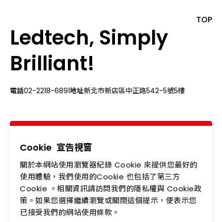
TOP
Ledtech, Simply
Brilliant!
電話
02-2218-6891
地址
新北市新店區中正路542-5號5樓
關於我們
最新消息
產品專區
應用領域
Cookie
宣告視窗
關於本網站使用瀏覽器紀錄 Cookie 來提供您最好的
投資人專區
企業永續
使用體驗，我們使用的Cookie 也包括了第三方
會員中心
聯絡我們
Cookie 。相關資訊請訪問我們的隱私權與 Cookie政
策。如果您選擇繼續瀏覽或關閉這個提示，便表示您
人力資源
隱私權政策
已接受我們的網站使用條款。