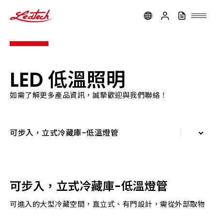
ledtech
LED 低溫照明
如需了解更多產品資訊，誠摯歡迎與我們聯絡！
可步入，立式冷藏庫-低溫燈管
可步入，立式冷藏庫-低溫燈管
開放式展示冷藏櫃-低溫燈管
可步入，立式冷藏庫-低溫燈管
可進入的大型冷藏空間，直立式、有門設計，需從外部取物