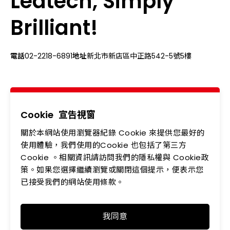
Ledtech, Simply
Brilliant!
電話
02-2218-6891
地址
新北市新店區中正路542-5號5樓
關於我們
最新消息
產品專區
應用領域
Cookie
宣告視窗
關於本網站使用瀏覽器紀錄 Cookie 來提供您最好的
投資人專區
企業永續
使用體驗，我們使用的Cookie 也包括了第三方
會員中心
聯絡我們
Cookie 。相關資訊請訪問我們的隱私權與 Cookie政
策。如果您選擇繼續瀏覽或關閉這個提示，便表示您
人力資源
隱私權政策
已接受我們的網站使用條款。
我同意