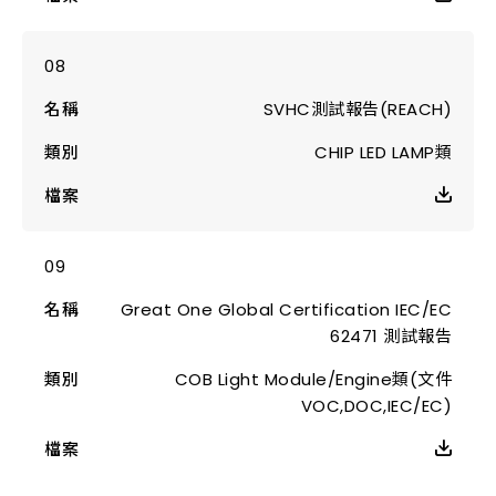
SVHC測試報告(REACH)
CHIP LED LAMP類
Great One Global Certification IEC/EC
62471 測試報告
COB Light Module/Engine類(文件
VOC,DOC,IEC/EC)