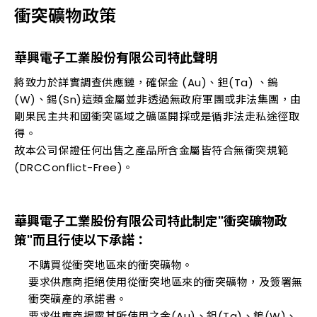
衝突礦物政策
華興電子工業股份有限公司特此聲明
將致力於詳實調查供應鏈，確保金 (Au)、鉭(Ta) 、鎢
(W)、錫(Sn)這類金屬並非透過無政府軍團或非法集團，由
剛果民主共和國衝突區域之礦區開採或是循非法走私途徑取
得。
故本公司保證任何出售之產品所含金屬皆符合無衝突規範
(DRCConflict-Free)。
華興電子工業股份有限公司特此制定"衝突礦物政
策"而且行使以下承諾：
不購買從衝突地區來的衝突礦物。
要求供應商拒絕使用從衝突地區來的衝突礦物，及簽署無
衝突礦產的承諾書。
要求供應商揭露其所使用之金(Au)、鉭(Ta)、鎢(W)、