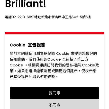
Brilliant!
電話
02-2218-6891
地址
新北市新店區中正路542-5號5樓
關於我們
最新消息
產品專區
應用領域
Cookie
宣告視窗
關於本網站使用瀏覽器紀錄 Cookie 來提供您最好的
投資人專區
企業永續
使用體驗，我們使用的Cookie 也包括了第三方
會員中心
聯絡我們
Cookie 。相關資訊請訪問我們的隱私權與 Cookie政
策。如果您選擇繼續瀏覽或關閉這個提示，便表示您
人力資源
隱私權政策
已接受我們的網站使用條款。
我同意
Copyright © LEDTECH. All rights reserved. Designed by
不同意
WDD